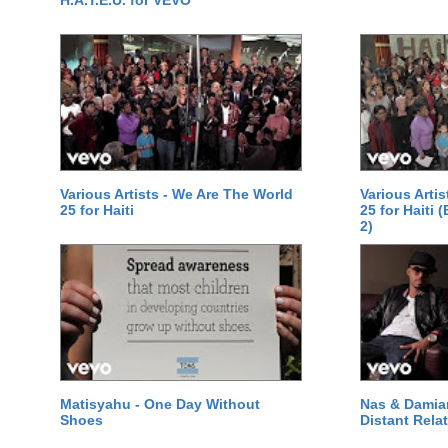
H.A.T.E.U. for VEVO
Various Artists - We Are The World
Various Arti
25 for Haiti
25 for Haiti 
2)
Matisyahu - One Day Without
Nas & Damia
Shoes
Distant Relat