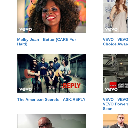
Melky Jean - Better (CARE For
VEVO - VEVO
Haiti)
Choice Awar
The American Secrets - ASK:REPLY
VEVO - VEVO
VEVO Powersta
Sean