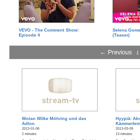
VEVO - The Comment Show:
Selena Gomez
Episode 4
(Teaser)
← Previous
1
Wotan Wilke Möhring und das
Hyypiä: Abs
Adlon
Kämmerlei
2013-01-06
2013-03-09
2 minutes
13 minutes