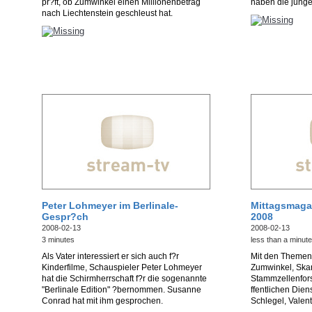
pr?ft, ob Zumwinkel einen Millionenbetrag
haben die junge
nach Liechtenstein geschleust hat.
Peter Lohmeyer im Berlinale-
Mittagsmaga
Gespr?ch
2008
2008-02-13
2008-02-13
3 minutes
less than a minute
Als Vater interessiert er sich auch f?r
Mit den Themen:
Kinderfilme, Schauspieler Peter Lohmeyer
Zumwinkel, Ska
hat die Schirmherrschaft f?r die sogenannte
Stammzellenfors
"Berlinale Edition" ?bernommen. Susanne
ffentlichen Die
Conrad hat mit ihm gesprochen.
Schlegel, Valent