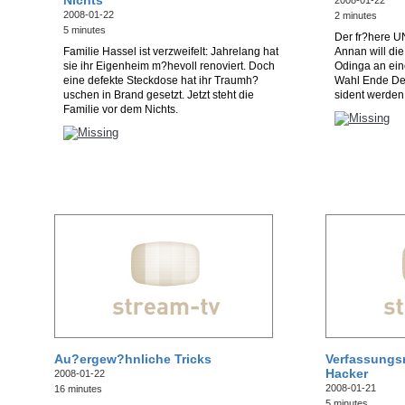
Nichts
2008-01-22
2008-01-22
2 minutes
5 minutes
Der fr?here U
Familie Hassel ist verzweifelt: Jahrelang hat
Annan will di
sie ihr Eigenheim m?hevoll renoviert. Doch
Odinga an ein
eine defekte Steckdose hat ihr Traumh?
Wahl Ende De
uschen in Brand gesetzt. Jetzt steht die
sident werden
Familie vor dem Nichts.
Au?ergew?hnliche Tricks
Verfassungsr
Hacker
2008-01-22
2008-01-21
16 minutes
5 minutes