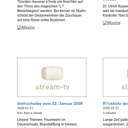
Thorsten Havener k?nnte ein Anw?rter auf
den Thron des magischen "L?
Dr. Ulrich Karp
ffelverbiegers" werden. Bei Kerner im Studio
weil sie manipu
schickt der Gedankenleser die Zuschauer
Kontrolle ?ber 
auf eine Reise voller Illusionen.
drehscheibe vom 22. Januar 2008
R?ckkehr de
2008-01-21
2008-01-21
less than a minute
3 minutes
Unsere Themen: Feuerwehr im
Lange Zeit galt
Dauereinsatz, Brandstiftung in Hessen,
ausgestorben. Je