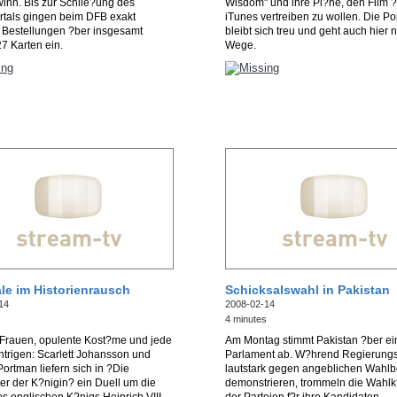
inn. Bis zur Schlie?ung des
Wisdom" und ihre Pl?ne, den Film 
rtals gingen beim DFB exakt
iTunes vertreiben zu wollen. Die P
 Bestellungen ?ber insgesamt
bleibt sich treu und geht auch hier 
7 Karten ein.
Wege.
ale im Historienrausch
Schicksalswahl in Pakistan
14
2008-02-14
s
4 minutes
Frauen, opulente Kost?me und jede
Am Montag stimmt Pakistan ?ber ei
trigen: Scarlett Johansson und
Parlament ab. W?hrend Regierungsk
Portman liefern sich in ?Die
lautstark gegen angeblichen Wahlb
r der K?nigin? ein Duell um die
demonstrieren, trommeln die Wahl