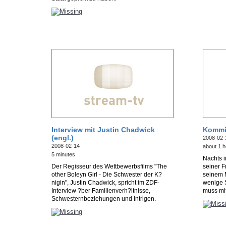
Interview mit Justin Chadwick
Kommis
(engl.)
2008-02-
2008-02-14
about 1 h
5 minutes
Nachts i
Der Regisseur des Wettbewerbsfilms "The
seiner F
other Boleyn Girl - Die Schwester der K?
seinem 
nigin", Justin Chadwick, spricht im ZDF-
wenige 
Interview ?ber Familienverh?ltnisse,
muss mit
Schwesternbeziehungen und Intrigen.