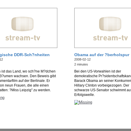
lgische DDR-Sch?nheiten
Obama auf der ?berholspur
12
2008-02-12
s
2 minutes
 ist das Land, wo sch?ne M?dchen
Bei den US-Vorwahlen ist der
 B?umen wachsen. Den Beweis gibt
demokratische Pr?sidentschaftskan
mentarfilm auf der Berlinale. Er
Barack Obama an seiner Konkurren
von neun Frauen, die alle einen
Hillary Clinton vorbeigezogen. Der
tten: ?Miss Leipzig" zu werden.
schwarze US-Senator schwimmt auf
Erfolgswelle.