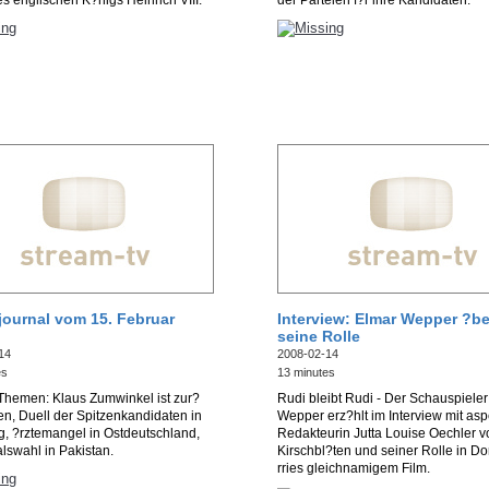
s englischen K?nigs Heinrich VIII.
der Parteien f?r ihre Kandidaten.
journal vom 15. Februar
Interview: Elmar Wepper ?be
seine Rolle
14
2008-02-14
es
13 minutes
Themen: Klaus Zumwinkel ist zur?
Rudi bleibt Rudi - Der Schauspiele
en, Duell der Spitzenkandidaten in
Wepper erz?hlt im Interview mit asp
, ?rztemangel in Ostdeutschland,
Redakteurin Jutta Louise Oechler v
lswahl in Pakistan.
Kirschbl?ten und seiner Rolle in Do
rries gleichnamigem Film.