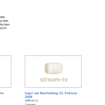
fall
ng oder
 Auf den
ht f?r
che
logo! am Nachmittag 13. Februar
2008
2008-02-12
7 minutes