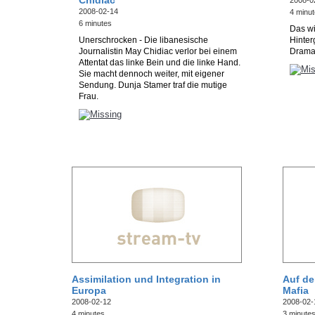
Chidiac
2008-0
2008-02-14
4 minu
6 minutes
Das wi
Unerschrocken - Die libanesische
Hinter
Journalistin May Chidiac verlor bei einem
Drama
Attentat das linke Bein und die linke Hand.
Sie macht dennoch weiter, mit eigener
Sendung. Dunja Stamer traf die mutige
Frau.
Assimilation und Integration in
Auf de
Europa
Mafia
2008-02-12
2008-02-
4 minutes
3 minute