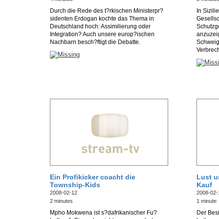
Durch die Rede des t?rkischen Ministerpr?
In Sizili
sidenten Erdogan kochte das Thema in
Gesellsc
Deutschland hoch: Assimilierung oder
Schutzge
Integration? Auch unsere europ?ischen
anzuzei
Nachbarn besch?ftigt die Debatte.
Schweige
Verbrec
Ein Profikicker coacht die
Lust u
Township-Kids
Kauf
2008-02-12
2008-02-
2 minutes
1 minute
Mpho Mokwena ist s?dafrikanischer Fu?
Der Besi