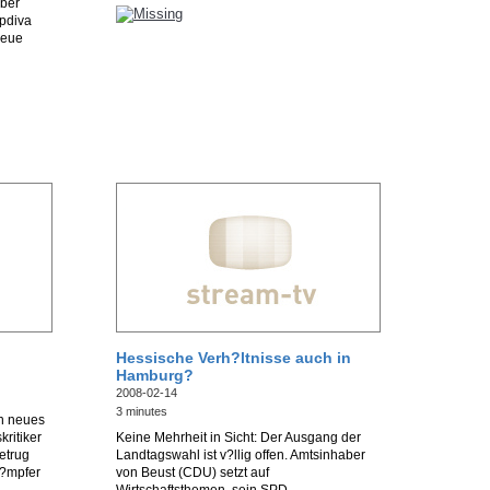
?ber
opdiva
neue
Hessische Verh?ltnisse auch in
Hamburg?
2008-02-14
3 minutes
n neues
ritiker
Keine Mehrheit in Sicht: Der Ausgang der
etrug
Landtagswahl ist v?llig offen. Amtsinhaber
k?mpfer
von Beust (CDU) setzt auf