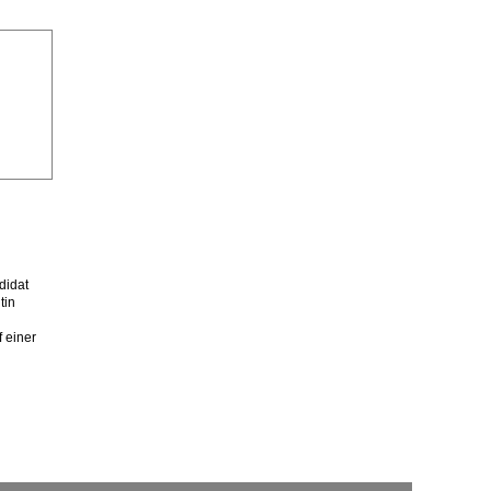
didat
tin
 einer