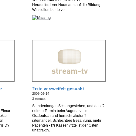
Wirtschaftsthemen, sein SPD-
Herausforderer Naumann auf die Bildung.
Wir stellen beide vor.
r
?rzte verzweifelt gesucht
2008-02-14
3 minutes
Stundenlanges Schlangestehen, und das f?
r Elmar
r einen Termin beim Augenarzt: In
ekte-
Ostdeutschland herrscht akuter ?
on
rztemangel. Schlechtere Bezahlung, mehr
ris D?
Patienten - f?r Kassen?rzte ist der Osten
unattraktiv.