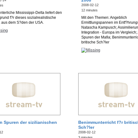
2008
2-14
2008-02-12
tes
12 minutes
nterliche Mississippi-Delta liefert den
grund f?r dieses sozialrealistische
Mit den Themen: Angeblich
 aus dem S?den der USA.
Ermittlungspannen im Entf?hrungs
Natascha Kampusch; Assimilieru
Integration - Europa im Vergleich;
Spuren der Mafia; Benimmunterric
britische Sch?ler
n Spuren der sizilianischen
Benimmunterricht f?r britis
Sch?ler
12
2008-02-12
s
3 minutes