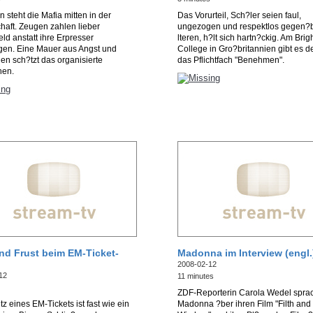
en steht die Mafia mitten in der
Das Vorurteil, Sch?ler seien faul,
haft. Zeugen zahlen lieber
ungezogen und respektlos gegen?b
ld anstatt ihre Erpresser
lteren, h?lt sich hartn?ckig. Am Brig
gen. Eine Mauer aus Angst und
College in Gro?britannien gibt es d
n sch?tzt das organisierte
das Pflichtfach "Benehmen".
hen.
nd Frust beim EM-Ticket-
Madonna im Interview (engl.
2008-02-12
12
11 minutes
ZDF-Reporterin Carola Wedel sprac
tz eines EM-Tickets ist fast wie ein
Madonna ?ber ihren Film "Filth and