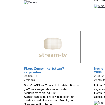
Gunst de
Klaus Zumwinkel ist zur?
heute-
ckgetreten
2008
2008-02-14
2008-02-
7 minutes
27 minut
Post-Chef Klaus Zumwinkel hat den Posten
Mit den 
ger?umt - wegen des Vorwurfs der
ckgetret
Steuerhinterziehung. Die
Hamburg
Staatsanwaltschaft verd?chtigt offenbar
Schicksa
rund tausend Manager und Promis, den
Staat geprellt zu haben.