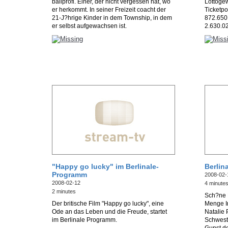
ballprofi. Einer, der nicht vergessen hat, wo
Lottogew
er herkommt. In seiner Freizeit coacht der
Ticketpo
21-J?hrige Kinder in dem Township, in dem
872.650
er selbst aufgewachsen ist.
2.630.02
"Happy go lucky" im Berlinale-
Berlin
Programm
2008-02-
2008-02-12
4 minute
2 minutes
Sch?ne 
Der britische Film "Happy go lucky", eine
Menge In
Ode an das Leben und die Freude, startet
Natalie 
im Berlinale Programm.
Schweste