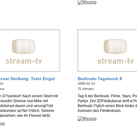
sar Stolberg: Toter Engel
Berlinale-Tagebuch 8
14
2008-02-14
our
31 minutes
n D?sseldorf: Nach einem Streit mit
Tag 8 der Berlinale: Filme, Stars, P
reundin Simone rast Mike mit
Partys. Der ZDFdokukanal wirft w?
Motorrad davon und verungl?ckt
Berlinale t?glich einen Blick hinter 
Sekunden sp?ter t?dlich. Simone
Kulissen des Filmfestivals.
ansehen, wie ihr Freund stirbt.