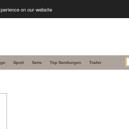
xperience on our website
age
Sport
Serie
Top Sendungen
Trailer