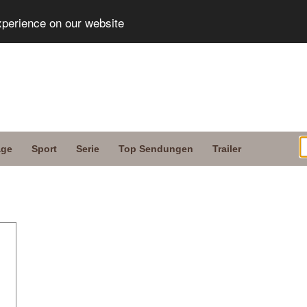
xperience on our website
age
Sport
Serie
Top Sendungen
Trailer