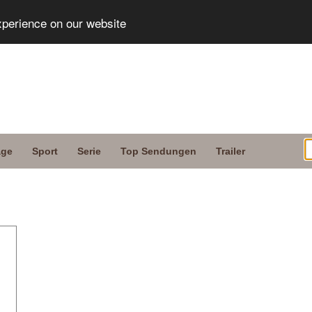
xperience on our website
age
Sport
Serie
Top Sendungen
Trailer