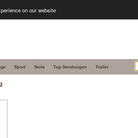
xperience on our website
age
Sport
Serie
Top Sendungen
Trailer
g