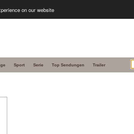
xperience on our website
age
Sport
Serie
Top Sendungen
Trailer