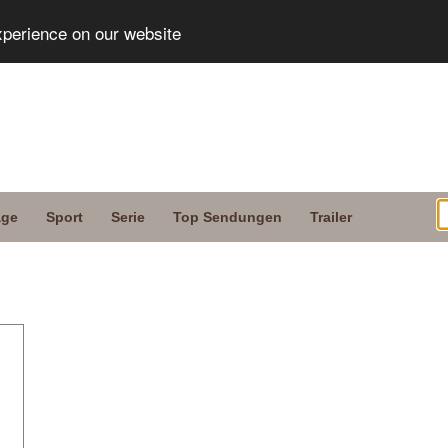
xperience on our website
age
Sport
Serie
Top Sendungen
Trailer