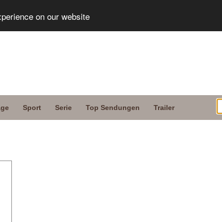
xperience on our website
age
Sport
Serie
Top Sendungen
Trailer