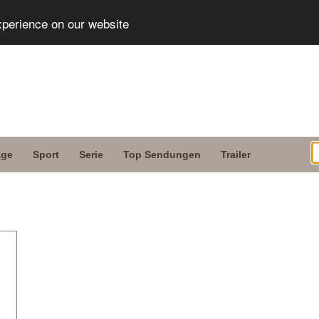
xperience on our website
age
Sport
Serie
Top Sendungen
Trailer