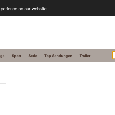
xperience on our website
age
Sport
Serie
Top Sendungen
Trailer