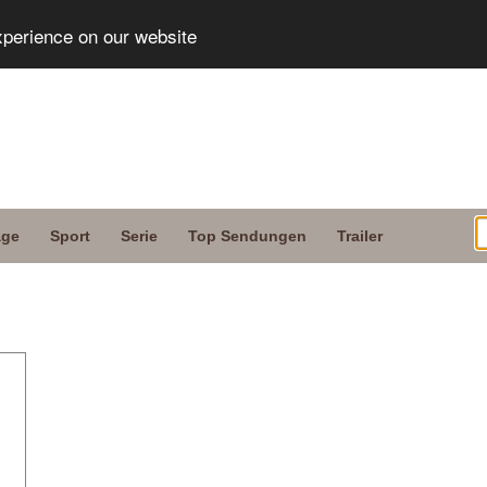
xperience on our website
age
Sport
Serie
Top Sendungen
Trailer