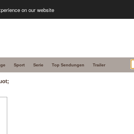
xperience on our website
age
Sport
Serie
Top Sendungen
Trailer
uot;