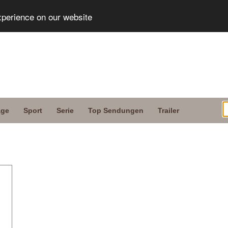
xperience on our website
age
Sport
Serie
Top Sendungen
Trailer